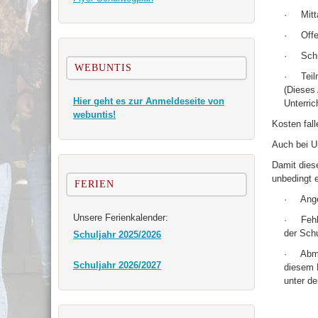
· Mitta
· Offene
· Schüle
WEBUNTIS
· Teiln
(Dieses
Hier geht es zur Anmeldeseite von
Unterrich
webuntis!
Kosten fall
Auch bei Un
Damit dies
unbedingt 
FERIEN
· Angem
Unsere Ferienkalender:
· Fehlt
der Schu
Schuljahr 2025/2026
· Abmel
Schuljahr 2026/2027
diesem 
unter d