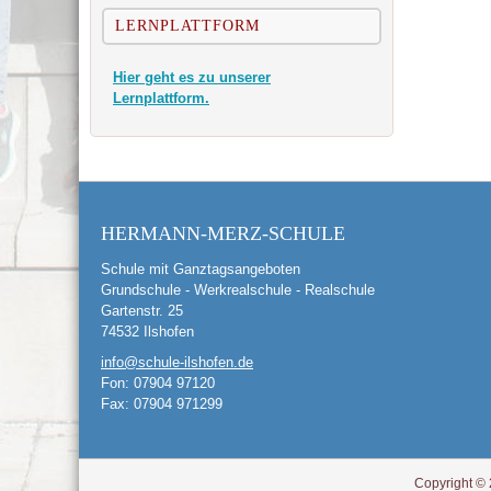
LERNPLATTFORM
Hier geht es zu unserer
Lernplattform.
HERMANN-MERZ-SCHULE
Schule mit Ganztagsangeboten
Grundschule - Werkrealschule - Realschule
Gartenstr. 25
74532 Ilshofen
info@schule-ilshofen.de
Fon: 07904 97120
Fax: 07904 971299
Copyright © 