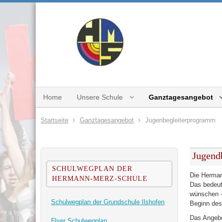
Home
Unsere Schule
Ganztagesangebot
Startseite
Ganztagesangebot
Jugenbegleiterprogramm
Jugend
SCHULWEGPLAN DER
Die Herman
HERMANN-MERZ-SCHULE
Das bedeut
wünschen -
Schulwegplan der Grundschule Ilshofen
Beginn des 
Das Angebo
Flyer Schulwegplan