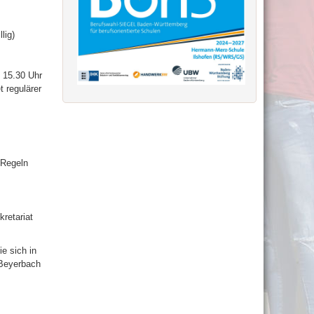
lig)
 15.30 Uhr
 regulärer
 Regeln
retariat
e sich in
 Beyerbach