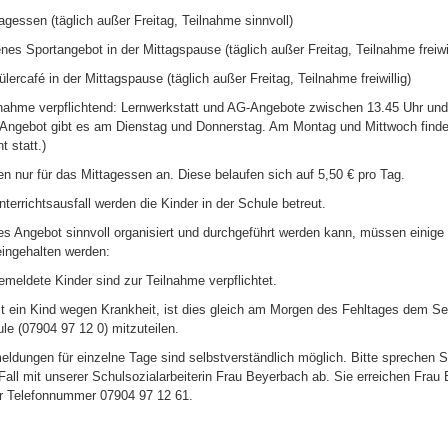
gessen (täglich außer Freitag, Teilnahme sinnvoll)
s Sportangebot in der Mittagspause (täglich außer Freitag, Teilnahme freiwil
rcafé in der Mittagspause (täglich außer Freitag, Teilnahme freiwillig)
ahme verpflichtend: Lernwerkstatt und AG-Angebote zwischen 13.45 Uhr und
 Angebot gibt es am Dienstag und Donnerstag. Am Montag und Mittwoch findet
t statt.)
en nur für das Mittagessen an. Diese belaufen sich auf 5,50 € pro Tag.
terrichtsausfall werden die Kinder in der Schule betreut.
es Angebot sinnvoll organisiert und durchgeführt werden kann, müssen einige
eingehalten werden:
eldete Kinder sind zur Teilnahme verpflichtet.
 ein Kind wegen Krankheit, ist dies gleich am Morgen des Fehltages dem Sek
le (07904 97 12 0) mitzuteilen.
dungen für einzelne Tage sind selbstverständlich möglich. Bitte sprechen Si
Fall mit unserer Schulsozialarbeiterin Frau Beyerbach ab. Sie erreichen Frau
er Telefonnummer 07904 97 12 61.